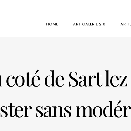
HOME
ART GALERIE 2.0
ARTI
 coté de Sart lez 
ster sans modér