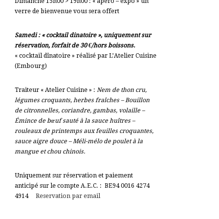
Dimanche 15h00 > 19h00 : « apéro – expo » un
verre de bienvenue vous sera offert
Samedi : « cocktail dinatoire », uniquement sur
réservation, forfait de 30 €/hors boissons.
« cocktail dînatoire » réalisé par L’Atelier Cuisine
(Embourg)
Traiteur « Atelier Cuisine » :
Nem de thon cru,
légumes croquants, herbes fraîches – Bouillon
de citronnelles, coriandre, gambas, volaille –
Émince de bœuf sauté à la sauce huîtres –
rouleaux de printemps aux feuilles croquantes,
sauce aigre douce – Méli-mélo de poulet à la
mangue et chou chinois.
Uniquement sur réservation et paiement
anticipé sur le compte A.E.C. : BE94 0016 4274
4914
Reservation par email